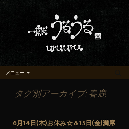
京都・五条烏丸の町屋居酒屋「一献う
るうる」からのお知らせ
京都・五条でおいしい地酒が飲
める「一献うるうる」のブロ
グ
コンテンツへ移動
検
メニュー
索:
タグ別アーカイブ: 春鹿
6月14日(木)お休み☆＆15日(金)満席