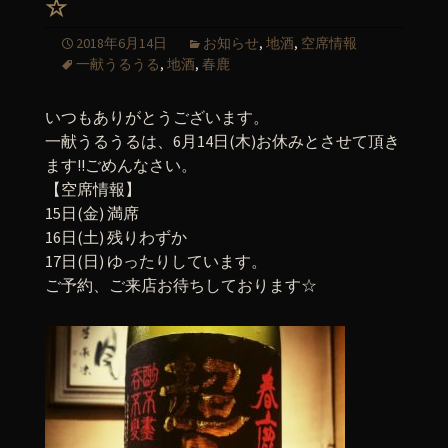
☆
2018年6月14日
お知らせ
,
地酒
,
空席情報
一献うるうる
,
地酒
,
春鹿
いつもありがとうございます。
一献うるうるは、6月14日(木)お休みとさせて頂き
ます!!ごめんなさい。
【空席情報】
15日(金) 満席
16日(土) 残りわずか
17日(日) ゆったりしています。
ご予約、ご来店お待ちしております☆