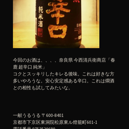
今回のお酒は、、、、奈良県 今西清兵衛商店「春
鹿 超辛口 純米」
コクとスッキリしたキレる後味。これは好きな方
多いやろうな。安心安定感ある辛口。これは燗酒
との相性も試してみたいな。
一献うるうる 〒600‐8401
京都市下京区東洞院松原東ル燈籠町601‐1