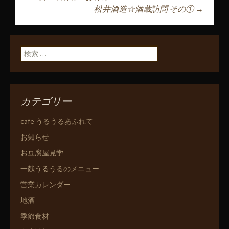
投稿ナビゲーショ
松井酒造☆酒蔵訪問 その①
→
ン
検索:
カテゴリー
cafe うるうるあふれて
お知らせ
お豆腐屋見学
一献うるうるのメニュー
営業カレンダー
地酒
季節食材