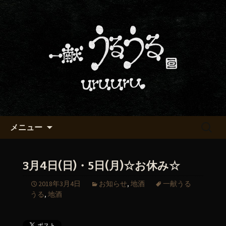
京都・五条烏丸の町屋居酒屋「一献う
るうる」からのお知らせ
京都・五条でおいしい地酒が飲
める「一献うるうる」のブロ
グ
コンテンツへ移動
検
メニュー
索:
3月4日(日)・5日(月)☆お休み☆
2018年3月4日
お知らせ
,
地酒
一献うる
うる
,
地酒