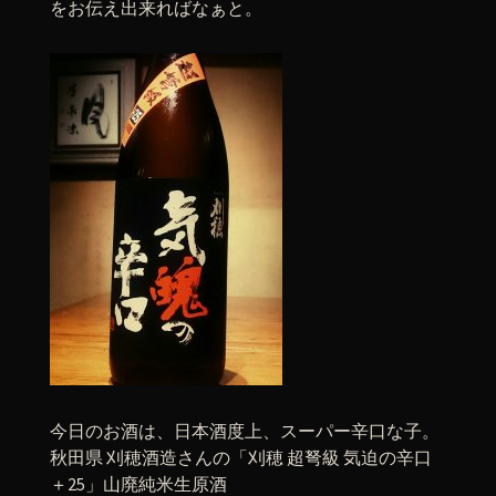
をお伝え出来ればなぁと。
今日のお酒は、日本酒度上、スーパー辛口な子。
秋田県 刈穂酒造さんの「刈穂 超弩級 気迫の辛口
＋25」山廃純米生原酒