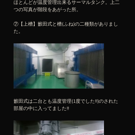
ほとんどが温度管理出来るサーマルタンク。上二
つの写真が階段をあがった所。
⑦【上槽】籔田式と槽(ふね)の二種類がありまし
た。
籔田式は二台とも温度管理(1度でした!!)のされた
部屋の中に入ってました!!