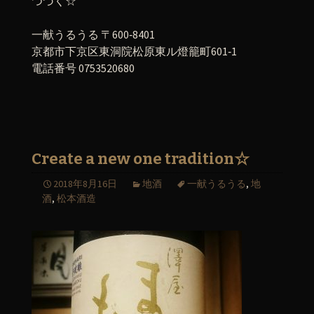
つづく☆
一献うるうる 〒600‐8401
京都市下京区東洞院松原東ル燈籠町601‐1
電話番号 0753520680
Create a new one tradition☆
2018年8月16日
地酒
一献うるうる
,
地
酒
,
松本酒造