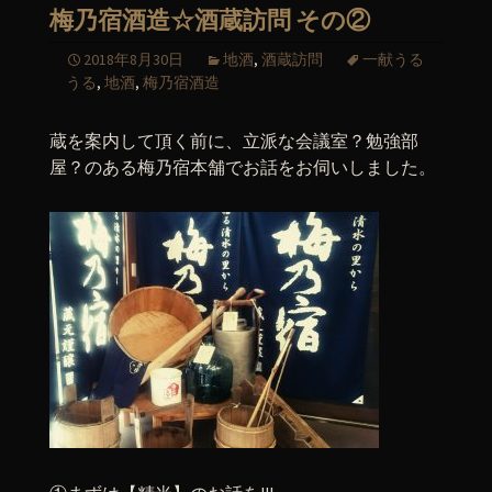
梅乃宿酒造☆酒蔵訪問 その②
2018年8月30日
地酒
,
酒蔵訪問
一献うる
うる
,
地酒
,
梅乃宿酒造
蔵を案内して頂く前に、立派な会議室？勉強部
屋？のある梅乃宿本舗でお話をお伺いしました。