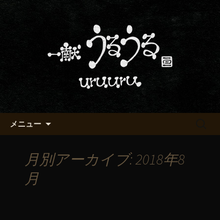
京都・五条烏丸の町屋居酒屋「一献う
るうる」からのお知らせ
京都・五条でおいしい地酒が飲
める「一献うるうる」のブロ
グ
コンテンツへ移動
検
メニュー
索:
月別アーカイブ: 2018年8
月