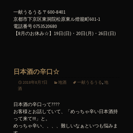
一献うるうる 〒600‐8401
京都市下京区東洞院松原東ル燈籠町601‐1
電話番号 0753520680
【8月のお休み☆】19日(日)・20日(月)・26日(日)
日本酒の辛口☆
2018年8月7日
地酒
一献うるうる
,
地
酒
日本酒の辛口って????
お客様とお話していて、「めっちゃ辛い日本酒持
って来て!!!」と。
めっちゃ辛い、、、、難しいなぁといつも悩みま
す。