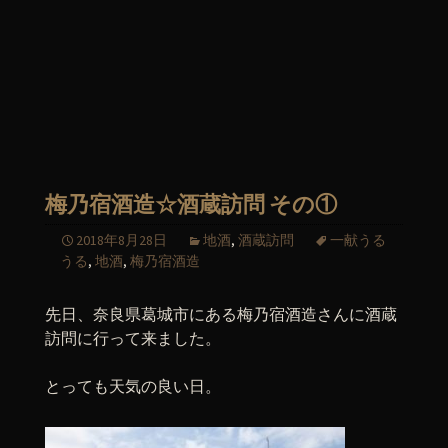
梅乃宿酒造☆酒蔵訪問 その①
2018年8月28日
地酒
,
酒蔵訪問
一献うる
うる
,
地酒
,
梅乃宿酒造
先日、奈良県葛城市にある梅乃宿酒造さんに酒蔵
訪問に行って来ました。
とっても天気の良い日。