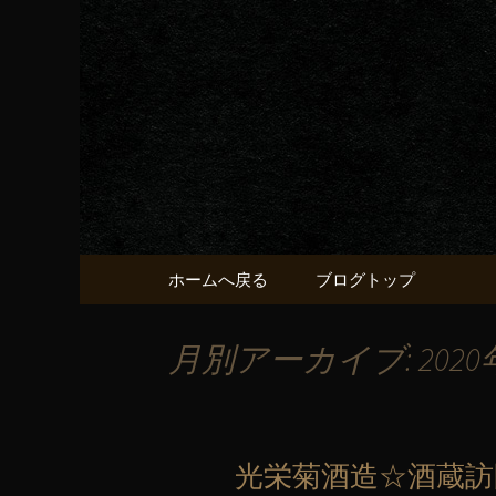
京都・五条烏丸の町屋居酒
京都・五
献うるう
コンテンツへ移動
ホームへ戻る
ブログトップ
月別アーカイブ: 2020
光栄菊酒造☆酒蔵訪