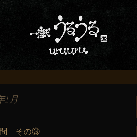
屋「一献うるうる」からのお知らせ
条でおいしい地酒
る」のブログ
年1月
問 その③