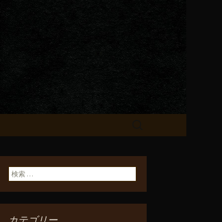
が飲める「一
検
索:
検索:
カテゴリー