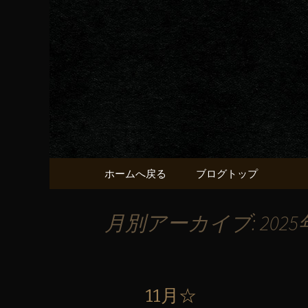
京都・五条烏丸の町屋居酒
京都・五
献うるう
コンテンツへ移動
ホームへ戻る
ブログトップ
月別アーカイブ: 2025
11月☆