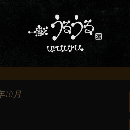
屋「一献うるうる」からのお知らせ
条でおいしい地酒
る」のブログ
年10月