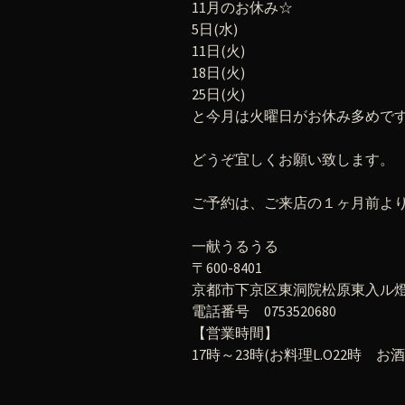
11月のお休み☆
5日(水)
11日(火)
18日(火)
25日(火)
と今月は火曜日がお休み多めで
どうぞ宜しくお願い致します。
ご予約は、ご来店の１ヶ月前よ
一献うるうる
〒600-8401
京都市下京区東洞院松原東入ル燈籠
電話番号 0753520680
【営業時間】
17時～23時(お料理L.O22時 お酒L