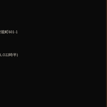
町601-1
.O22時半)