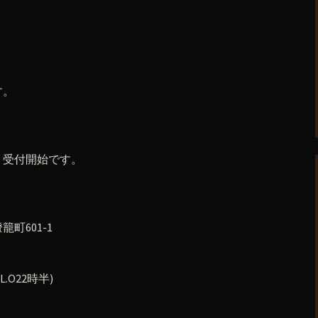
す。
り受付開始です。
町601-1
.O22時半)