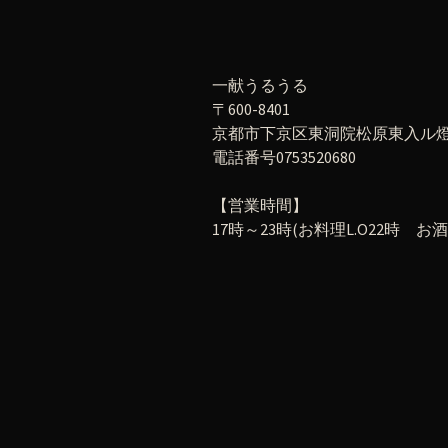
一献うるうる
〒600-8401
京都市下京区東洞院松原東入ル燈籠
電話番号0753520680
【営業時間】
17時～23時(お料理L.O22時 お酒L