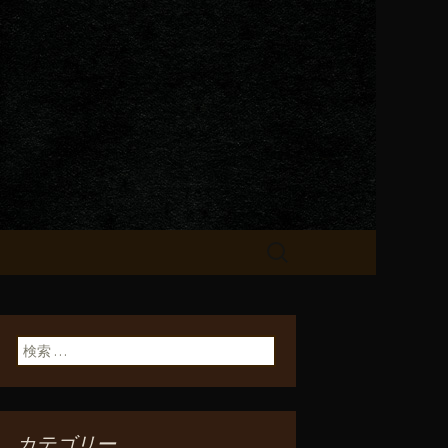
が飲める「一
検
索:
検索:
カテゴリー