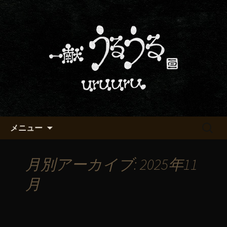
京都・五条烏丸の町屋居酒屋「一献う
るうる」からのお知らせ
京都・五条でおいしい地酒が飲
める「一献うるうる」のブロ
グ
コンテンツへ移動
検
メニュー
索:
月別アーカイブ: 2025年11
月