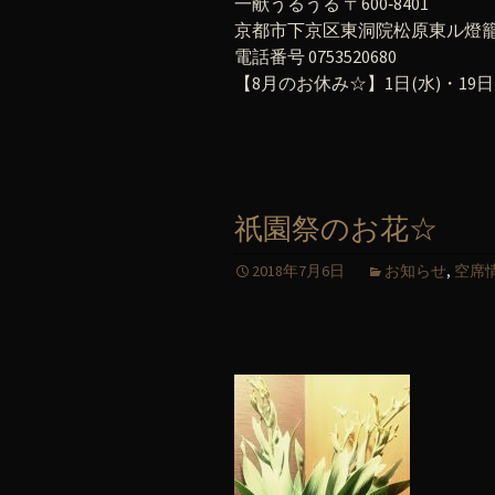
一献うるうる 〒600‐8401
京都市下京区東洞院松原東ル燈籠町
電話番号 0753520680
【8月のお休み☆】1日(水)・19日(
祇園祭のお花☆
2018年7月6日
お知らせ
,
空席