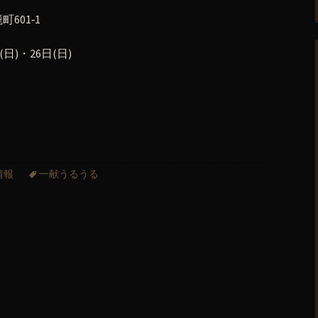
601‐1
日)・26日(日)
情報
一献うるうる