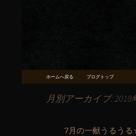
京都・五条烏丸の町屋居酒
京都・五
献うるう
コンテンツへ移動
ホームへ戻る
ブログトップ
月別アーカイブ: 2018
7月の一献うるうる