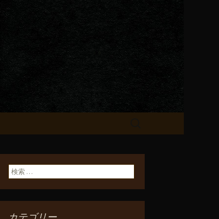
が飲める「一
検
索:
検索:
カテゴリー