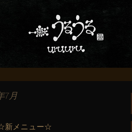
屋「一献うるうる」からのお知らせ
条でおいしい地酒
る」のブログ
年7月
☆新メニュー☆