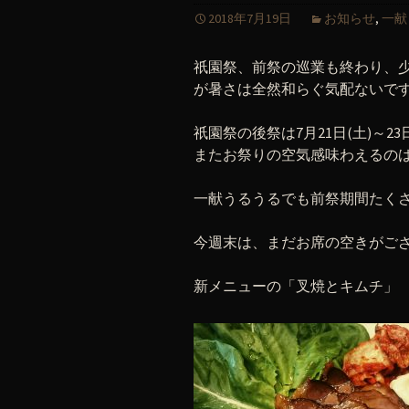
2018年7月19日
お知らせ
,
一献
祇園祭、前祭の巡業も終わり、
が暑さは全然和らぐ気配ないで
祇園祭の後祭は7月21日(土)～23
またお祭りの空気感味わえるの
一献うるうるでも前祭期間たく
今週末は、まだお席の空きがご
新メニューの「叉焼とキムチ」