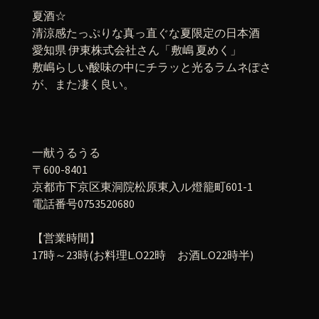
夏酒☆
清涼感たっぷりな真っ直ぐな夏限定の日本酒
愛知県 伊東株式会社さん「敷嶋 夏めく」
敷嶋らしい酸味の中にチラッと光るラムネぽさ
が、また凄く良い。
一献うるうる
〒600-8401
京都市下京区東洞院松原東入ル燈籠町601-1
電話番号0753520680
【営業時間】
17時～23時(お料理L.O22時 お酒L.O22時半)