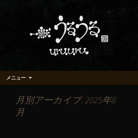
京都・五条烏丸の町屋居酒屋「一献う
るうる」からのお知らせ
京都・五条でおいしい地酒が飲
める「一献うるうる」のブロ
グ
コンテンツへ移動
検
メニュー
索:
月別アーカイブ: 2025年8
月