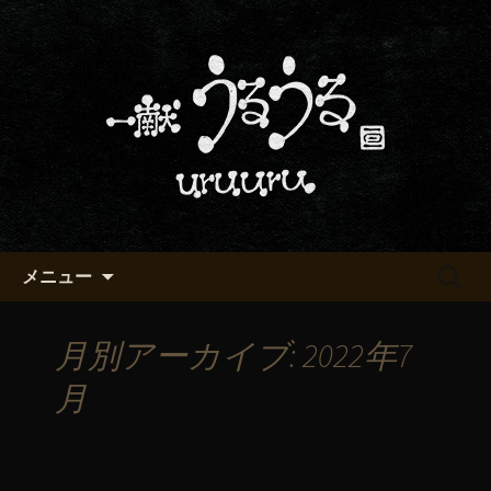
京都・五条烏丸の町屋居酒屋「一献う
るうる」からのお知らせ
京都・五条でおいしい地酒が飲
める「一献うるうる」のブロ
グ
コンテンツへ移動
検
メニュー
索:
月別アーカイブ: 2022年7
月