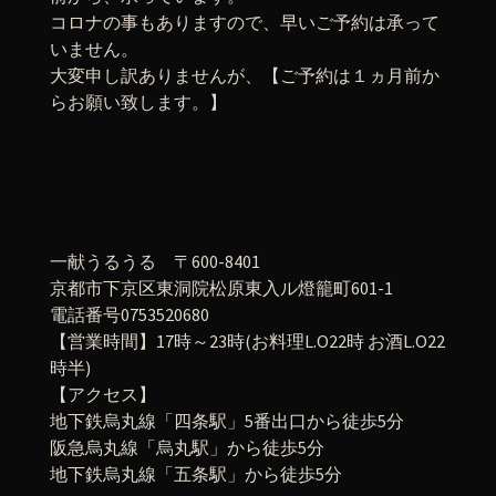
コロナの事もありますので、早いご予約は承って
いません。
大変申し訳ありませんが、【ご予約は１ヵ月前か
らお願い致します。】
一献うるうる 〒600-8401
京都市下京区東洞院松原東入ル燈籠町601-1
電話番号0753520680
【営業時間】17時～23時(お料理L.O22時 お酒L.O22
時半)
【アクセス】
地下鉄烏丸線「四条駅」5番出口から徒歩5分
阪急烏丸線「烏丸駅」から徒歩5分
地下鉄烏丸線「五条駅」から徒歩5分