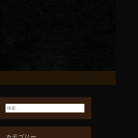
が飲める「一
検
索:
検索:
カテゴリー