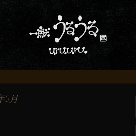
屋「一献うるうる」からのお知らせ
条でおいしい地酒
る」のブログ
年5月