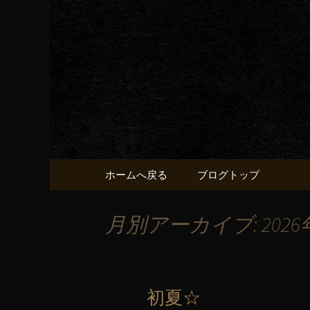
京都・五条烏丸の町屋居酒
京都・五
献うるう
コンテンツへ移動
ホームへ戻る
ブログトップ
月別アーカイブ: 2026
初夏☆