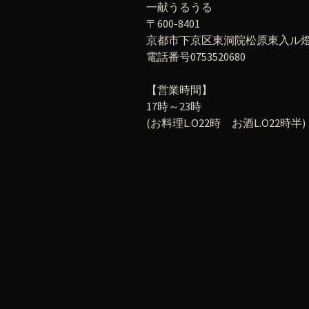
一献うるうる
〒600-8401
京都市下京区東洞院松原東入ル燈籠
電話番号0753520680
【営業時間】
17時～23時
(お料理L.O22時 お酒L.O22時半)