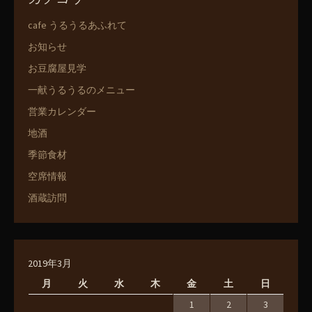
cafe うるうるあふれて
お知らせ
お豆腐屋見学
一献うるうるのメニュー
営業カレンダー
地酒
季節食材
空席情報
酒蔵訪問
2019年3月
月
火
水
木
金
土
日
1
2
3