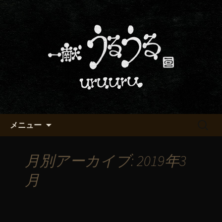
京都・五条烏丸の町屋居酒屋「一献う
るうる」からのお知らせ
京都・五条でおいしい地酒が飲
める「一献うるうる」のブロ
グ
コンテンツへ移動
検
メニュー
索:
月別アーカイブ: 2019年3
月