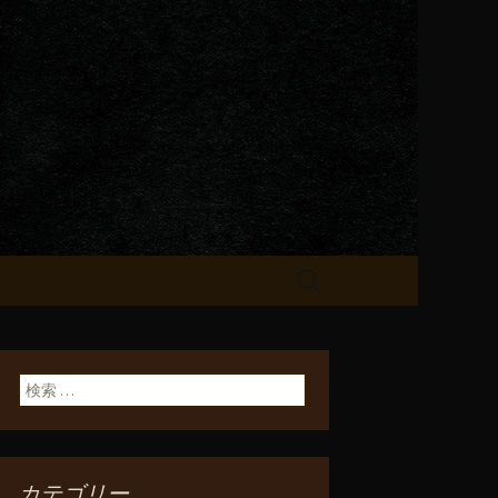
が飲める「一
検
索:
検索:
カテゴリー