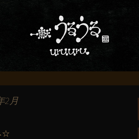
屋「一献うるうる」からのお知らせ
条でおいしい地酒
る」のブログ
年2月
み☆