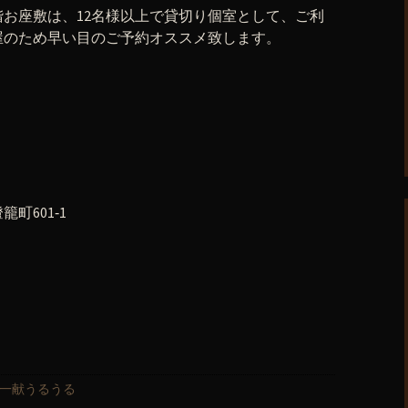
お座敷は、12名様以上で貸切り個室として、ご利
屋のため早い目のご予約オススメ致します。
町601‐1
一献うるうる