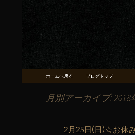
京都・五条烏丸の町屋居酒
京都・五
献うるう
コンテンツへ移動
ホームへ戻る
ブログトップ
月別アーカイブ: 2018
2月25日(日)☆お休