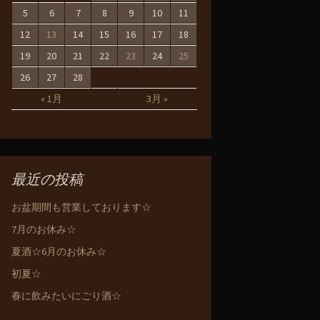
5
6
7
8
9
10
11
12
13
14
15
16
17
18
19
20
21
22
23
24
25
26
27
28
« 1月
3月 »
最近の投稿
お盆期間も営業しております☆
7月のお休み☆
夏酒☆6月のお休み☆
初夏☆
春に飲みたいにごり酒☆