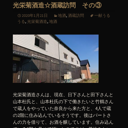
光栄菊酒造☆酒蔵訪問 その③
2020年1月21日
地酒
,
酒蔵訪問
一献うる
うる
,
光栄菊酒造
,
地酒
光栄菊酒造さんは、現在、日下さんと田下さんと
山本杜氏と、山本杜氏の下で働きたいと竹鶴さん
で蔵人をやっていた奈良から来た方と、4人で蔵
の2階に住み込んでいるそうです。後はパートさ
んの力を借りて、お酒を醸しています。住み込ん