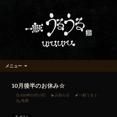
京都・五条烏丸の町屋居酒屋「一献う
るうる」からのお知らせ
京都・五条でおいしい地酒が飲
める「一献うるうる」のブロ
グ
コンテンツへ移動
検
メニュー
索:
10月後半のお休み☆
2020年10月17日
お知らせ
一献うるう
る
,
地酒