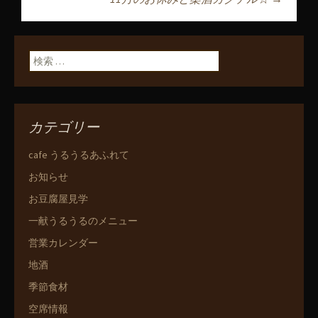
投稿ナビゲーショ
ン
検索:
カテゴリー
cafe うるうるあふれて
お知らせ
お豆腐屋見学
一献うるうるのメニュー
営業カレンダー
地酒
季節食材
空席情報