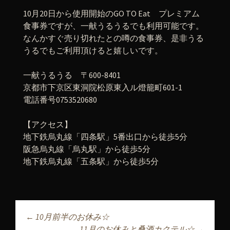
10月20日から使用開始のGO TO Eat プレミアム
食事券ですが、一献うるうるでも利用可能です。
なんかすぐ売り切れたとの噂の食事券、是非うる
うるでもご利用頂けると嬉しいです。
一献うるうる 〒600-8401
京都市下京区東洞院松原東入ル燈籠町601-1
電話番号0753520680
【アクセス】
地下鉄烏丸線「四条駅」5番出口から徒歩5分
阪急烏丸線「烏丸駅」から徒歩5分
地下鉄烏丸線「五条駅」から徒歩5分
←
10月前半のお休み☆
11月のお休みと桑酒カクテル☆
→