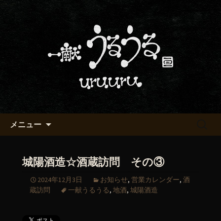
京都・五条烏丸の町屋居酒屋「一献う
るうる」からのお知らせ
京都・五条でおいしい地酒が飲
める「一献うるうる」のブロ
グ
コンテンツへ移動
検
メニュー
索:
城陽酒造☆酒蔵訪問 その③
2024年12月3日
お知らせ
,
営業カレンダー
,
酒
蔵訪問
一献うるうる
,
地酒
,
城陽酒造