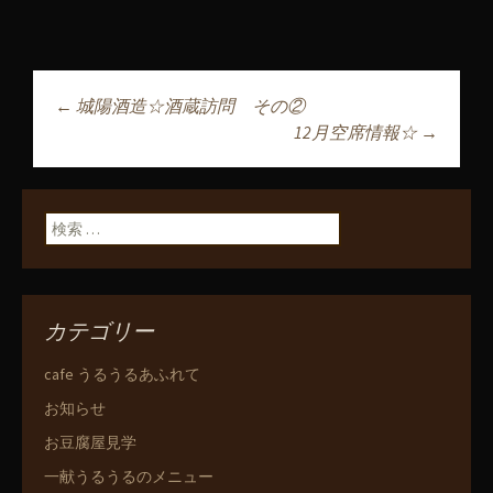
←
城陽酒造☆酒蔵訪問 その②
投稿ナビゲーショ
12月空席情報☆
→
ン
検索:
カテゴリー
cafe うるうるあふれて
お知らせ
お豆腐屋見学
一献うるうるのメニュー