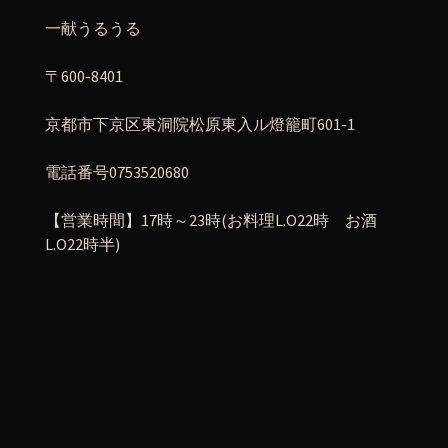
一献うるうる
〒600-8401
京都市下京区東洞院松原東入ル燈籠町601-1
電話番号0753520680
【営業時間】17時～23時(お料理L.O22時 お酒
L.O22時半)