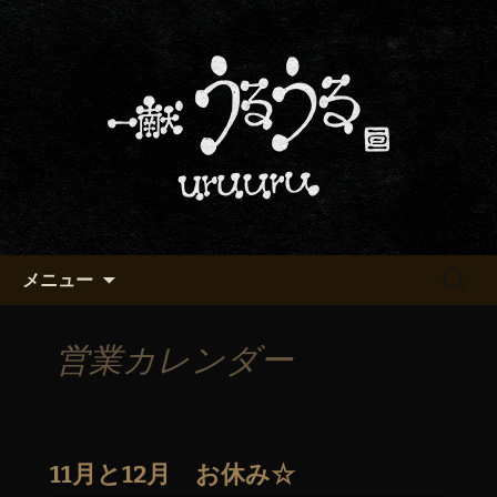
京都・五条烏丸の町屋居酒屋「一献う
るうる」からのお知らせ
京都・五条でおいしい地酒が飲
める「一献うるうる」のブロ
グ
コンテンツへ移動
検
メニュー
索:
営業カレンダー
11月と12月 お休み☆