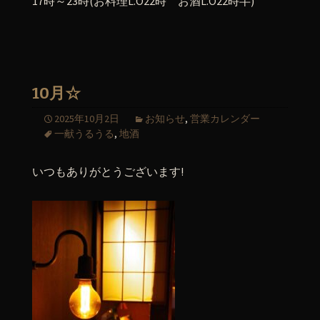
17時～23時(お料理L.O22時 お酒L.O22時半)
10月☆
2025年10月2日
お知らせ
,
営業カレンダー
一献うるうる
,
地酒
いつもありがとうございます!