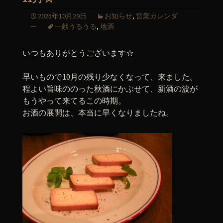
2025年10月29日
お知らせ
,
営業カレンダ
ー
一献うるうる
,
地酒
いつもありがとうございます☆
早いもので10月の残り少なくなって、来ました。
程よい旨味ののった秋酒にかぶせて、新酒の波が
もうやって来てるこの時期。
お酒の展開は、本当に早くなりましたね。