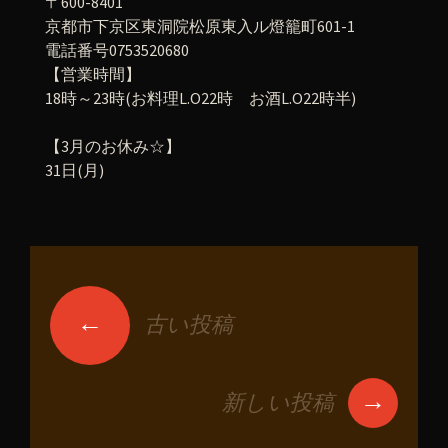
〒600-8401
京都市下京区東洞院松原東入ル燈籠町601-1
電話番号0753520680
【営業時間】
18時～23時(お料理L.O22時 お酒L.O22時半)
【3月のお休み☆】
31日(月)
←
古い投稿
投稿ナビゲーショ
ン
→
新しい投稿