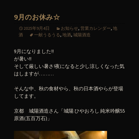
9月のお休み☆
2025年9月4日
お知らせ
,
営業カレンダー
,
地
酒
一献うるうる
,
地酒
,
城陽酒造
9月になりました!!
が暑い!!
そして厳しい暑さ!夜になると少し涼しくなった気
はしますが………
そんな中、秋の食材やら、秋の日本酒やらが登場
してます。
京都 城陽酒造さん「城陽 ひやおろし 純米吟醸55
原酒(五百万石)」