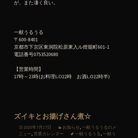
が、また凄く良い。
一献うるうる
〒600-8401
京都市下京区東洞院松原東入ル燈籠町601-1
電話番号0753520680
【営業時間】
17時～23時(お料理L.O22時 お酒L.O22時半)
ズイキとお揚げさん煮☆
2025年7月17日
お知らせ
,
一献うるうるのメ
ニュー
,
営業カレンダー
一献うるうる
,
一献う