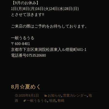
【9月のお休み】
1日(月)8日(月)16日(火)24日(水)28日(日)
とさせて頂きます!!
ご来店の際はご予約をお待ちしております。
一献うるうる
〒600-8401
京都市下京区東洞院松原東入ル燈籠町601-1
電話番号0753520680
8月☆夏めく
2025年8月1日
お知らせ
,
営業カレンダー
,
地
酒
一献うるうる
,
地酒
,
敷嶋