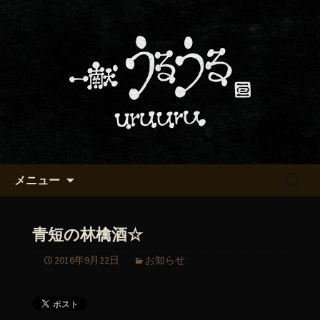
京都・五条烏丸の町屋居酒屋「一献う
るうる」からのお知らせ
京都・五条でおいしい地酒が飲
める「一献うるうる」のブロ
グ
コンテンツへ移動
検
メニュー
索:
青短の林檎酒☆
2016年9月22日
お知らせ