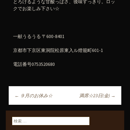
とろけるような甘酸っぱさ、後味すっきり。ロッ
クでお楽しみ下さい☆
一献うるうる 〒600-8401
京都市下京区東洞院松原東入ル燈籠町601-1
電話番号0753520680
←
９月のお休み☆
満席☆23日(金)
→
投稿ナビゲーショ
ン
検索: