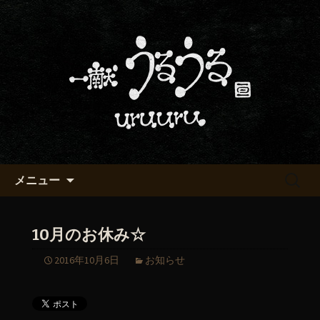
京都・五条烏丸の町屋居酒屋「一献う
るうる」からのお知らせ
京都・五条でおいしい地酒が飲
める「一献うるうる」のブロ
グ
コンテンツへ移動
検
メニュー
索:
10月のお休み☆
2016年10月6日
お知らせ