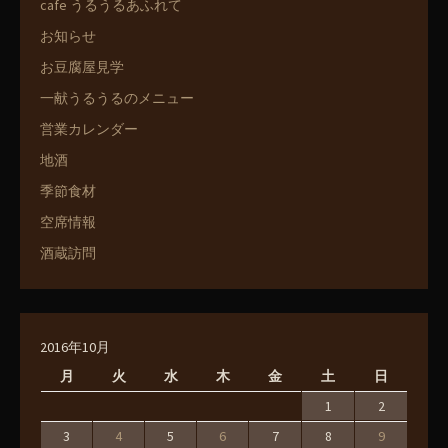
cafe うるうるあふれて
お知らせ
お豆腐屋見学
一献うるうるのメニュー
営業カレンダー
地酒
季節食材
空席情報
酒蔵訪問
2016年10月
月
火
水
木
金
土
日
1
2
3
4
5
6
7
8
9