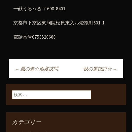
一献うるうる 〒600-8401
京都市下京区東洞院松原東入ル燈籠町601-1
電話番号0753520680
←
風の森☆酒蔵訪問
秋の風物詩☆
→
投稿ナビゲーショ
ン
検索:
カテゴリー