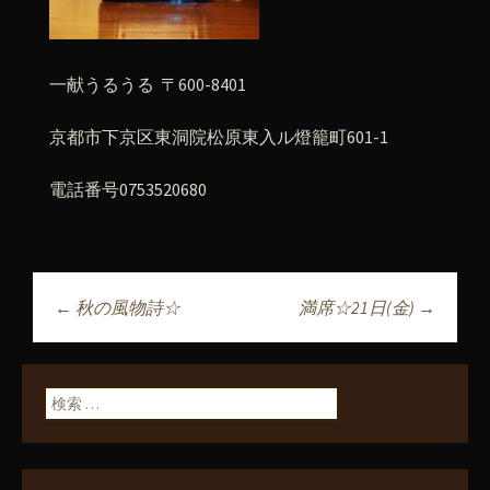
一献うるうる 〒600-8401
京都市下京区東洞院松原東入ル燈籠町601-1
電話番号0753520680
←
秋の風物詩☆
満席☆21日(金)
→
投稿ナビゲーショ
ン
検索: