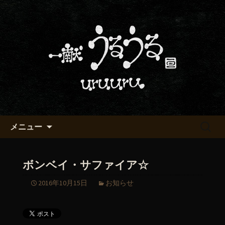
京都・五条烏丸の町屋居酒屋「一献う
るうる」からのお知らせ
京都・五条でおいしい地酒が飲
める「一献うるうる」のブロ
グ
コンテンツへ移動
検
メニュー
索:
ボンベイ・サファイア☆
2016年10月15日
お知らせ