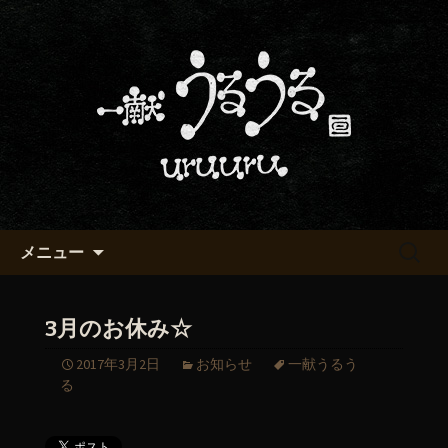
京都・五条烏丸の町屋居酒屋「一献う
るうる」からのお知らせ
京都・五条でおいしい地酒が飲
める「一献うるうる」のブロ
グ
コンテンツへ移動
検
メニュー
索:
3月のお休み☆
2017年3月2日
お知らせ
一献うるう
る