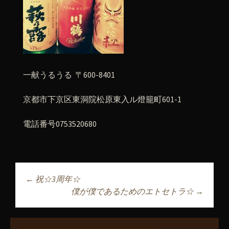
一献うるうる 〒600-8401
京都市下京区東洞院松原東入ル燈籠町601-1
電話番号0753520680
←
祝☆3周年☆
投稿ナビゲーショ
僕が僕であるためのエトセトラ☆
→
ン