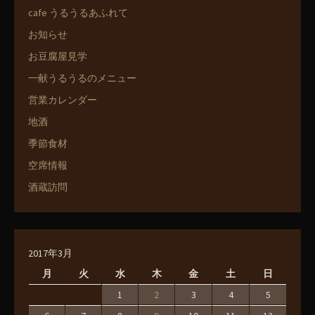
cafe うるうるあふれて
お知らせ
お豆腐屋見学
一献うるうるのメニュー
営業カレンダー
地酒
季節食材
空席情報
酒蔵訪問
2017年3月
月
火
水
木
金
土
日
1
2
3
4
5