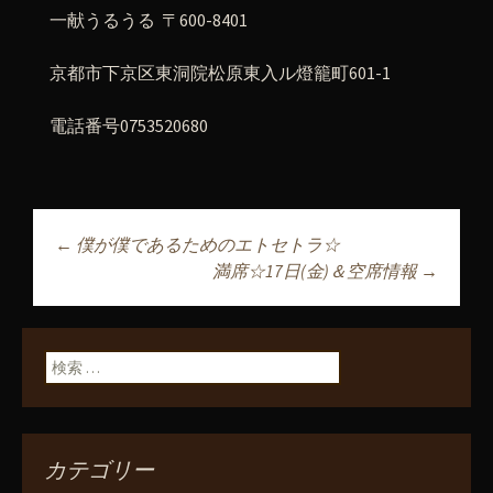
一献うるうる 〒600-8401
京都市下京区東洞院松原東入ル燈籠町601-1
電話番号0753520680
←
僕が僕であるためのエトセトラ☆
投稿ナビゲーショ
満席☆17日(金)＆空席情報
→
ン
検索:
カテゴリー