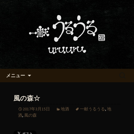
京都・五条烏丸の町屋居酒屋「一献う
るうる」からのお知らせ
京都・五条でおいしい地酒が飲
める「一献うるうる」のブロ
グ
コンテンツへ移動
検
メニュー
索:
風の森☆
2017年3月15日
地酒
一献うるうる
,
地
酒
,
風の森