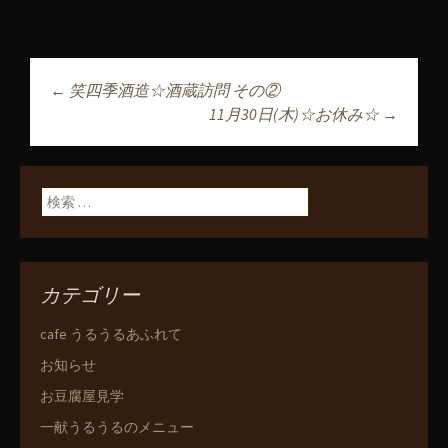
←
笑四季酒造☆酒蔵訪問 その②
投稿ナビゲーショ
11月30日(木)☆お休み☆
→
ン
検索:
カテゴリー
cafe うるうるあふれて
お知らせ
お豆腐屋見学
一献うるうるのメニュー