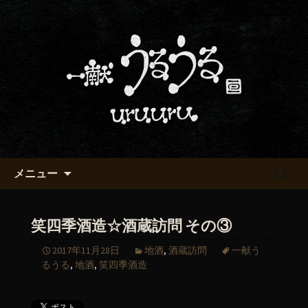
京都・五条烏丸の町屋居酒屋「一献う
るうる」からのお知らせ
京都・五条でおいしい地酒が飲
める「一献うるうる」のブロ
グ
コンテンツへ移動
検
メニュー
索:
笑四季酒造☆酒蔵訪問 その③
2017年11月28日
地酒
,
酒蔵訪問
一献う
るうる
,
地酒
,
笑四季酒造