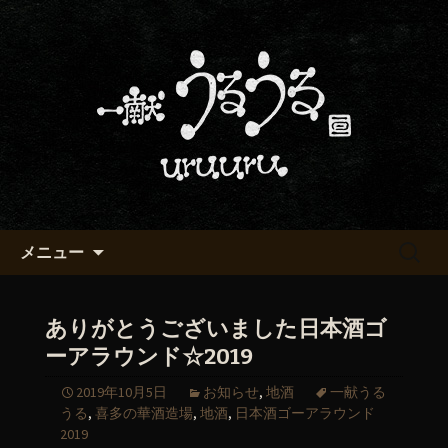
京都・五条烏丸の町屋居酒屋「一献う
るうる」からのお知らせ
京都・五条でおいしい地酒が飲
める「一献うるうる」のブロ
グ
コンテンツへ移動
検
メニュー
索:
ありがとうございました日本酒ゴ
ーアラウンド☆2019
2019年10月5日
お知らせ
,
地酒
一献うる
うる
,
喜多の華酒造場
,
地酒
,
日本酒ゴーアラウンド
2019