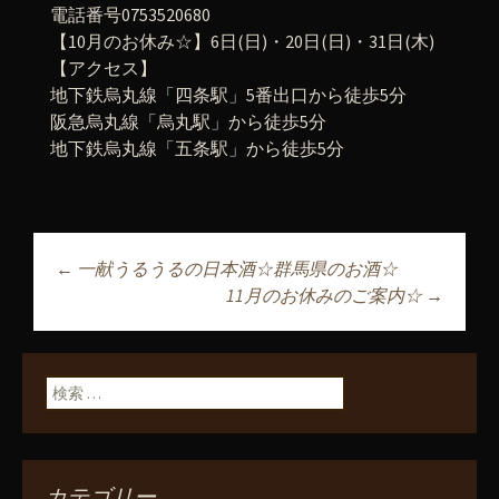
電話番号0753520680
【10月のお休み☆】6日(日)・20日(日)・31日(木)
【アクセス】
地下鉄烏丸線「四条駅」5番出口から徒歩5分
阪急烏丸線「烏丸駅」から徒歩5分
地下鉄烏丸線「五条駅」から徒歩5分
←
一献うるうるの日本酒☆群馬県のお酒☆
投稿ナビゲーショ
11月のお休みのご案内☆
→
ン
検索:
カテゴリー