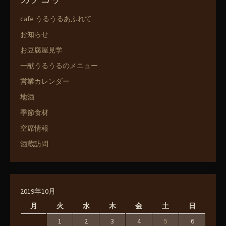
cafe うるうるあふれて
お知らせ
お豆腐屋見学
一献うるうるのメニュー
営業カレンダー
地酒
季節食材
空席情報
酒蔵訪問
2019年10月
月
火
水
木
金
土
日
1
2
3
4
5
6