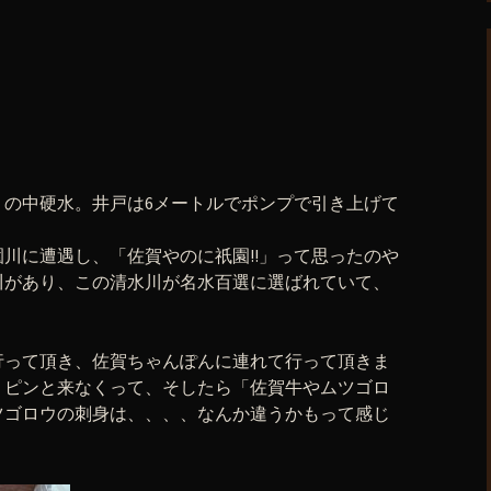
りの中硬水。井戸は6メートルでポンプで引き上げて
川に遭遇し、「佐賀やのに祇園!!」って思ったのや
川があり、この清水川が名水百選に選ばれていて、
行って頂き、佐賀ちゃんぽんに連れて行って頂きま
りピンと来なくって、そしたら「佐賀牛やムツゴロ
ツゴロウの刺身は、、、、なんか違うかもって感じ