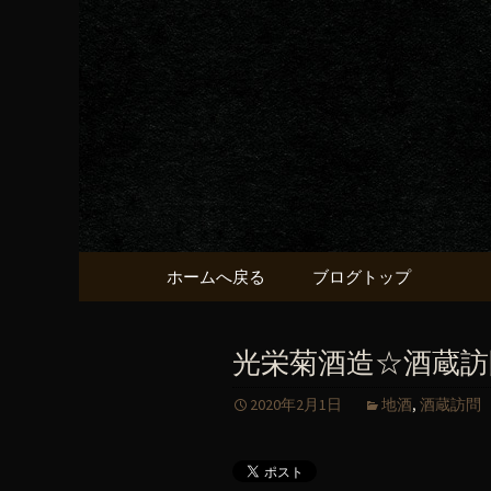
京都・五条烏丸の町屋居酒
京都・五
献うるう
コンテンツへ移動
ホームへ戻る
ブログトップ
光栄菊酒造☆酒蔵訪
2020年2月1日
地酒
,
酒蔵訪問