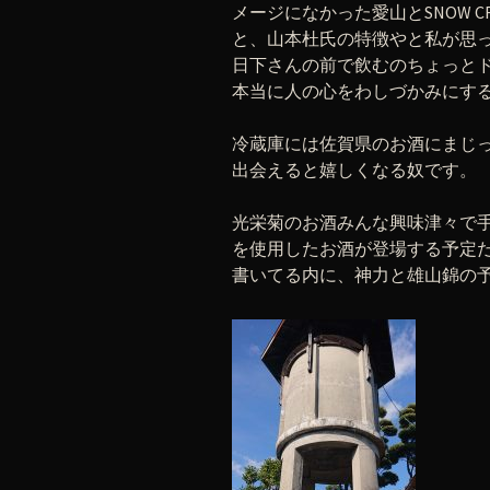
メージになかった愛山とSNOW 
と、山本杜氏の特徴やと私が思って
日下さんの前で飲むのちょっと
本当に人の心をわしづかみにす
冷蔵庫には佐賀県のお酒にまじ
出会えると嬉しくなる奴です。
光栄菊のお酒みんな興味津々で
を使用したお酒が登場する予定
書いてる内に、神力と雄山錦の