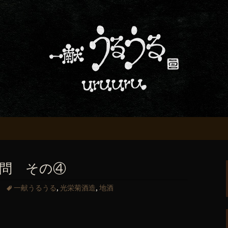
屋「一献うるうる」からのお知らせ
条でおいしい地酒
る」のブログ
問 その④
一献うるうる
,
光栄菊酒造
,
地酒