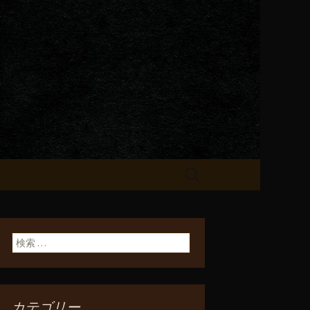
が飲める「一
検
索:
検索:
カテゴリー