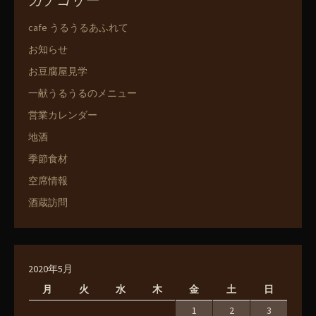
cafe うるうるあふれて
お知らせ
お豆腐屋見学
一献うるうるのメニュー
営業カレンダー
地酒
季節食材
空席情報
酒蔵訪問
2020年5月
月
火
水
木
金
土
日
1
2
3