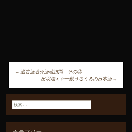
←
瀬古酒造☆酒蔵訪問 その④
投稿ナビゲーショ
出羽燦々☆一献うるうるの日本酒
→
ン
検索:
カテゴリー