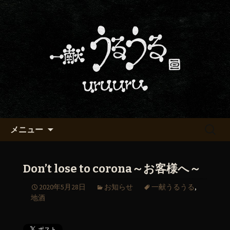
京都・五条烏丸の町屋居酒屋「一献う
るうる」からのお知らせ
京都・五条でおいしい地酒が飲
める「一献うるうる」のブロ
グ
コンテンツへ移動
検
メニュー
索:
Don’t lose to corona～お客様へ～
2020年5月28日
お知らせ
一献うるうる
,
地酒