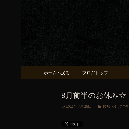
京都・五条烏丸の町屋居酒
京都・五
献うるう
コンテンツへ移動
ホームへ戻る
ブログトップ
8月前半のお休み☆
2021年7月26日
お知らせ
,
地酒