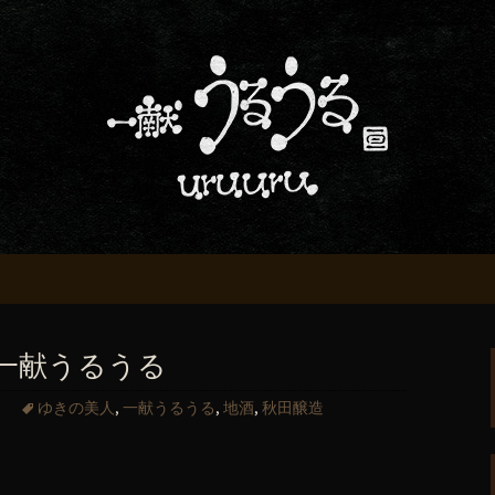
屋「一献うるうる」からのお知らせ
条でおいしい地酒
る」のブログ
一献うるうる
ゆきの美人
,
一献うるうる
,
地酒
,
秋田醸造