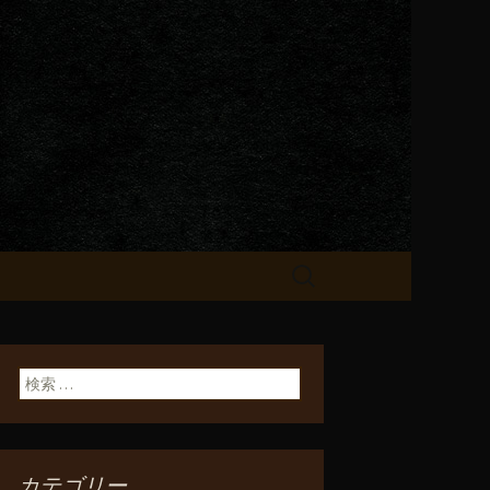
が飲める「一
検
索:
検索:
カテゴリー