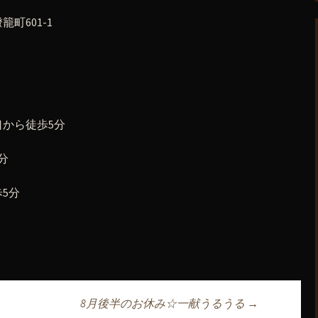
町601-1
から徒歩5分
分
5分
8月後半のお休み☆一献うるうる
→