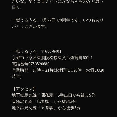
たいな。早くコロナどうにかならんものかと思う
日々。
一献うるうる、2月22日で8周年です。いつもあり
がとうございます。
一献うるうる 〒600-8401
京都市下京区東洞院松原東入ル燈籠町601-1
電話番号0753520680
営業時間 17時～21時(お料理L.O20時 お酒L.O20
時半)
【アクセス】
地下鉄烏丸線「四条駅」5番出口から徒歩5分
阪急烏丸線「烏丸駅」から徒歩5分
地下鉄烏丸線「五条駅」から徒歩5分