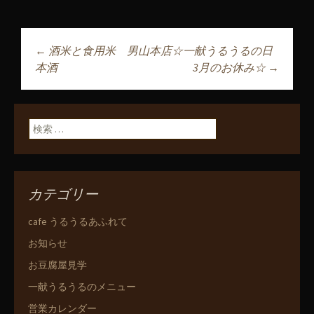
←
酒米と食用米 男山本店☆一献うるうるの日
投稿ナビゲーショ
本酒
3月のお休み☆
→
ン
検索:
カテゴリー
cafe うるうるあふれて
お知らせ
お豆腐屋見学
一献うるうるのメニュー
営業カレンダー