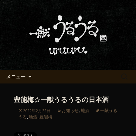
京都・五条烏丸の町屋居酒屋「一献う
るうる」からのお知らせ
京都・五条でおいしい地酒が飲
める「一献うるうる」のブロ
グ
コンテンツへ移動
検
メニュー
索:
豊能梅☆一献うるうるの日本酒
2022年2月22日
お知らせ
,
地酒
一献うる
うる
,
地酒
,
豊能梅