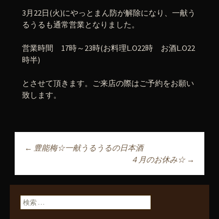
3月22日(火)にやっとまん防が解除になり、一献う
るうるも通常営業となりました。
営業時間 17時～23時(お料理L.O22時 お酒L.O22
時半)
とさせて頂きます。ご来店の際はご予約をお願い
致します。
←
豊能梅☆一献うるうるの日本酒
投稿ナビゲーショ
４月のお休み☆
→
ン
検索: