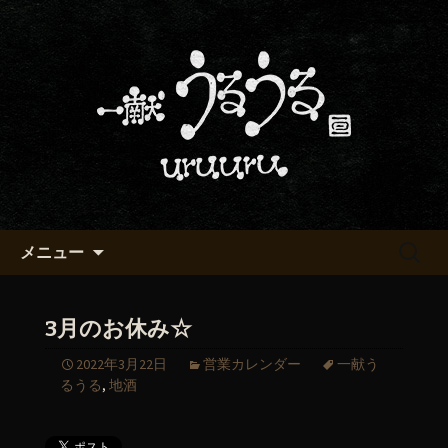
京都・五条烏丸の町屋居酒屋「一献う
るうる」からのお知らせ
京都・五条でおいしい地酒が飲
める「一献うるうる」のブロ
グ
コンテンツへ移動
検
メニュー
索:
3月のお休み☆
2022年3月22日
営業カレンダー
一献う
るうる
,
地酒