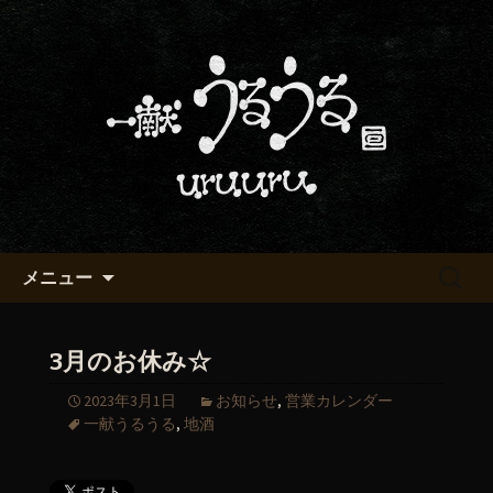
京都・五条烏丸の町屋居酒屋「一献う
るうる」からのお知らせ
京都・五条でおいしい地酒が飲
める「一献うるうる」のブロ
グ
コンテンツへ移動
検
メニュー
索:
3月のお休み☆
2023年3月1日
お知らせ
,
営業カレンダー
一献うるうる
,
地酒