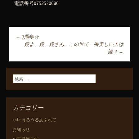
電話番号0753520680
←
9周年☆
投稿ナビゲーショ
鏡よ、鏡、鏡さん、この世で一番美しい人は
誰？
→
ン
検索:
カテゴリー
cafe うるうるあふれて
お知らせ