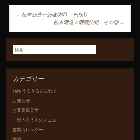
←
松本酒造☆酒蔵訪問 その①
投稿ナビゲーショ
松本酒造☆酒蔵訪問 その③
→
ン
検索:
カテゴリー
cafe うるうるあふれて
お知らせ
お豆腐屋見学
一献うるうるのメニュー
営業カレンダー
地酒