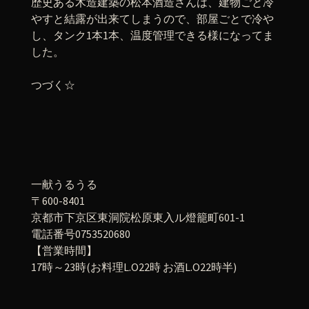
歴史ある木造建築の松本酒造さんは、建物ごと冷
やすと結露が出来てしまうので、部屋ごとで冷や
し、タンク1本1本、温度管理できる様になってま
した。
つづく☆
一献うるうる
〒600-8401
京都市下京区東洞院松原東入ル燈籠町601-1
電話番号0753520680
【営業時間】
17時～23時(お料理L.O22時 お酒L.O22時半)