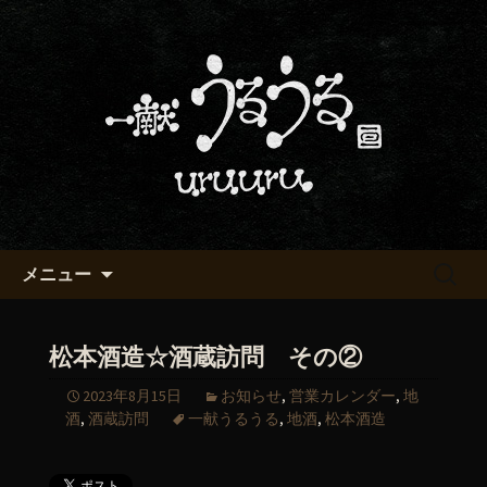
京都・五条烏丸の町屋居酒屋「一献う
るうる」からのお知らせ
京都・五条でおいしい地酒が飲
める「一献うるうる」のブロ
グ
コンテンツへ移動
検
メニュー
索:
松本酒造☆酒蔵訪問 その②
2023年8月15日
お知らせ
,
営業カレンダー
,
地
酒
,
酒蔵訪問
一献うるうる
,
地酒
,
松本酒造