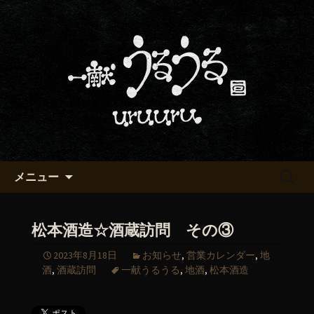
京都・五条烏丸の町屋居酒屋「一献う
るうる」からのお知らせ
京都・五条でおいしい地酒が飲
める「一献うるうる」のブロ
グ
コンテンツへ移動
検
メニュー
索:
松本酒造☆酒蔵訪問 その③
2023年8月18日
お知らせ
,
営業カレンダー
,
地
酒
,
酒蔵訪問
一献うるうる
,
地酒
,
松本酒造