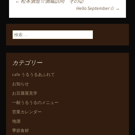
←
松本酒造☆酒蔵訪問 その②
投稿ナビゲーショ
Hello September☆
→
ン
検索:
カテゴリー
cafe うるうるあふれて
お知らせ
お豆腐屋見学
一献うるうるのメニュー
営業カレンダー
地酒
季節食材