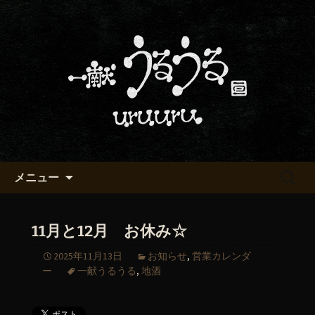
京都・五条烏丸の町屋居酒屋「一献う
るうる」からのお知らせ
京都・五条でおいしい地酒が飲
める「一献うるうる」のブロ
グ
コンテンツへ移動
検
メニュー
索:
11月と12月 お休み☆
2025年11月13日
お知らせ
,
営業カレンダ
ー
一献うるうる
,
地酒