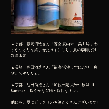
▲京都 藤岡酒造さん「蒼空 夏純米 美山錦 」わ
ずかなオリを絡ませたうすにごり。夏の季節だけ
数量限定
▲長崎 福田酒造さん「福海 活性うすにごり」爽
やかでキリリと。
▲京都 池田酒造さん「加佐一陽 純米生原酒 Hi
Summer 」穏やかな旨味と軽快なキレ。
他にも、夏にピッタリのお酒たくさんございます!