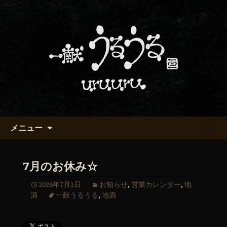
京都・五条烏丸の町屋居酒屋「一献う
るうる」からのお知らせ
京都・五条でおいしい地酒が飲
める「一献うるうる」のブロ
グ
コンテンツへ移動
検
メニュー
索:
7月のお休み☆
2026年7月1日
お知らせ
,
営業カレンダー
,
地
酒
一献うるうる
,
地酒