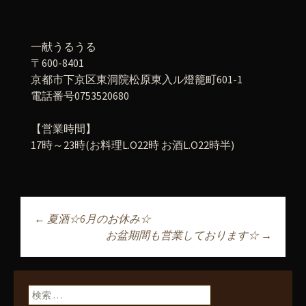
一献うるうる
〒600-8401
京都市下京区東洞院松原東入ル燈籠町601-1
電話番号0753520680
【営業時間】
17時～23時(お料理L.O22時 お酒L.O22時半)
←
夏酒☆6月のお休み☆
投稿ナビゲーショ
お盆期間も営業しております☆
→
ン
検索: