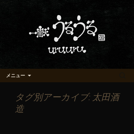
京都・五条烏丸の町屋居酒屋「一献う
るうる」からのお知らせ
京都・五条でおいしい地酒が飲
める「一献うるうる」のブロ
グ
コンテンツへ移動
検
メニュー
索:
タグ別アーカイブ: 太田酒
造