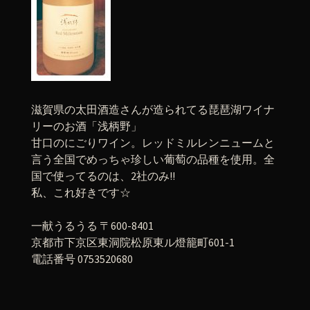
滋賀県の太田酒造さんが造られてる琵琶湖ワイナ
リーのお酒「浅柄野」
甘口のにごりワイン。レッドミルレンニュームと
言う全国でめっちゃ珍しい葡萄の品種を使用。全
国で使ってるのは、2社のみ!!
私、これ好きです☆
一献うるうる 〒600-8401
京都市下京区東洞院松原東ル燈籠町601-1
電話番号 0753520680