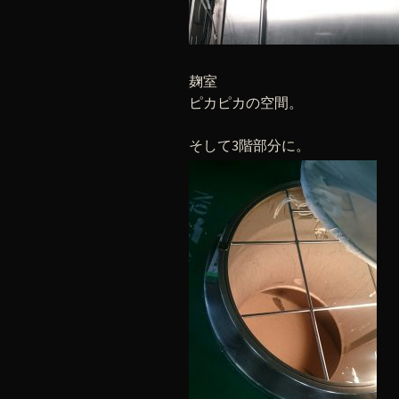
麹室
ピカピカの空間。
そして3階部分に。