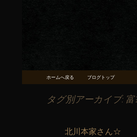
京都・五条烏丸の町屋居酒
京都・五
献うるう
コンテンツへ移動
ホームへ戻る
ブログトップ
タグ別アーカイブ: 富
北川本家さん☆