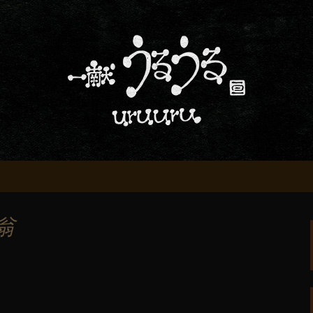
屋「一献うるうる」からのお知らせ
条でおいしい地酒
る」のブログ
翁