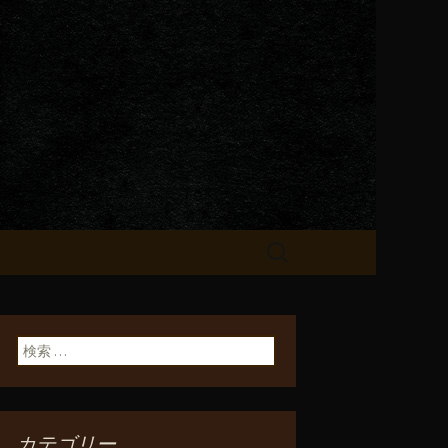
が飲める「一
検
索:
検索:
カテゴリー