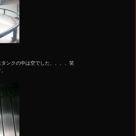
にタンクの中は空でした、、、、笑
す。