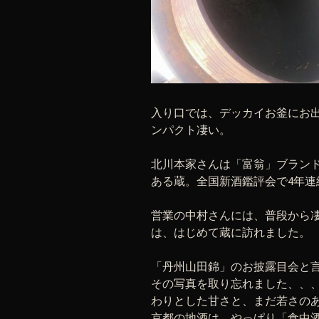
入り口では、デッカイお釜にお
ンパクト凄い。
北川本家さんは「富翁」ブランド
ある蔵。全国新酒鑑評会で4年連
営業の中村さんには、普段から
は、はじめて蔵に訪れました。
「丹州山田錦」のお披露目会と
その写真を取り忘れました、、
わりとした甘さと、まだ若さのあっ
京都の地酒は、やっぱり「食中