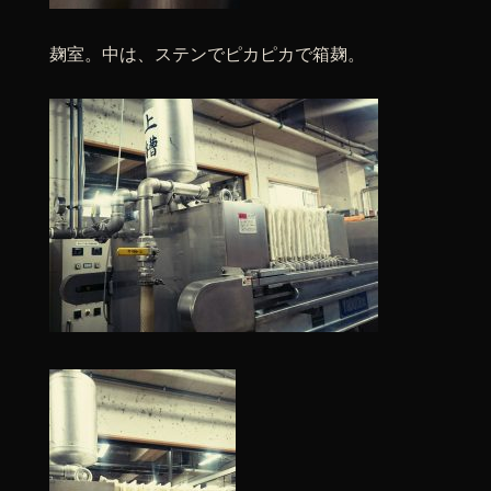
麹室。中は、ステンでピカピカで箱麹。