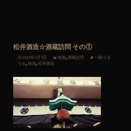
松井酒造☆酒蔵訪問 その①
2018年3月7日
地酒
,
酒蔵訪問
一献うる
うる
,
地酒
,
松井酒造