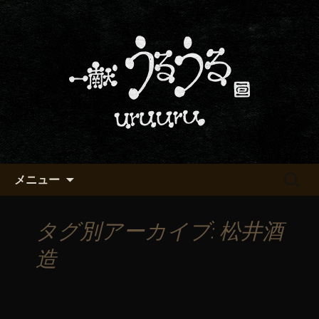
京都・五条烏丸の町屋居酒屋「一献う
るうる」からのお知らせ
京都・五条でおいしい地酒が飲
める「一献うるうる」のブロ
グ
コンテンツへ移動
検
メニュー
索:
タグ別アーカイブ: 松井酒
造