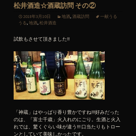
松井酒造☆酒蔵訪問 その②
2018年3月10日
地酒
,
酒蔵訪問
一献うる
うる
,
地酒
,
松井酒造
試飲もさせて頂きました!!
「神蔵」はやっぱり香り豊かですね!!!好みだった
のは、「富士千歳」火入れのにごり。生酒と火入
れでは、驚くぐらい味が違う!!! 口当たりもトロー
ンとしていて美味しかったです。