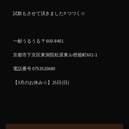
試飲もさせて頂きました!! つづく☆
一献うるうる 〒600‐8401
京都市下京区東洞院松原東ル燈籠町601‐1
電話番号 0753520680
【3月のお休み☆】25日(日)