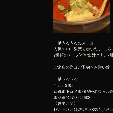
一献うるうるのメニュー
人気NO.3「湯葉で巻いたチーズ
2種類のチーズがお出汁とも、相
ご来店の際はご予約をお願い致
一献うるうる
〒600-8401
京都市下京区東洞院松原東入ル燈籠
電話番号0753520680
【営業時間】
17時～23時(お料理L.O22時 お酒L.