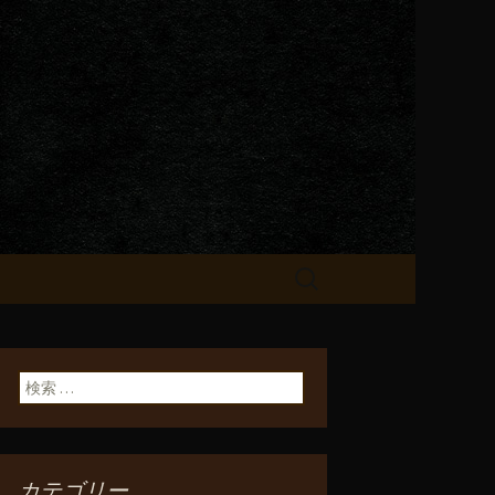
が飲める「一
検
索:
検索:
カテゴリー