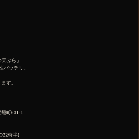
の天ぷら」
性バッチリ。
します。
町601-1
O22時半)