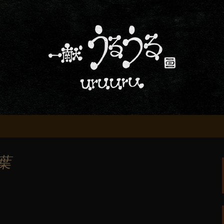
屋「一献うるうる」からのお知らせ
条でおいしい地酒
る」のブログ
葉