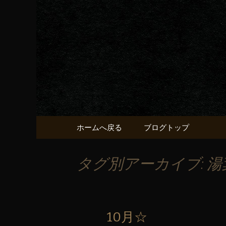
京都・五条烏丸の町屋居酒
京都・五
献うるう
コンテンツへ移動
ホームへ戻る
ブログトップ
タグ別アーカイブ: 湯
10月☆