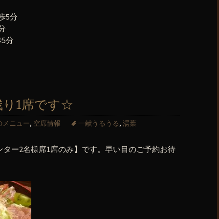
歩5分
分
5分
残り1席です☆
のメニュー
,
空席情報
一献うるうる
,
湯葉
ウンター2名様席1席のみ】です。早い目のご予約お待