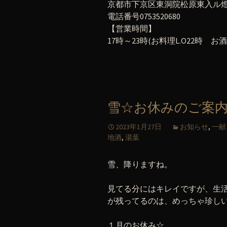
京都市下京区東洞院松原東入ル燈籠
電話番号0753520680
【営業時間】
17時～23時(お料理L.O22時 お酒L
雪☆お休みのご案
2023年1月27日
お知らせ
,
一献
地酒
,
湯葉
雪、降りますね。
見てる分にはキレイですが、生
が残ってるのは、めっちゃ珍し
１月のお休み☆