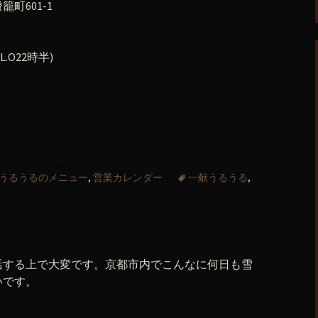
町601-1
.O22時半)
内
うるうるのメニュー
,
営業カレンダー
一献うるうる
,
活する上で大変です。京都市内でこんなに何日も雪
いです。