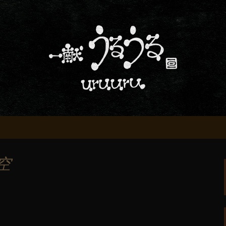
屋「一献うるうる」からのお知らせ
条でおいしい地酒
る」のブログ
空