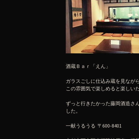
酒蔵Ｂａｒ「えん」
ガラスごしに仕込み蔵を見なが
この雰囲気で楽しめると楽しい
ずっと行きたかった藤岡酒造さ
した。
一献うるうる 〒600-8401