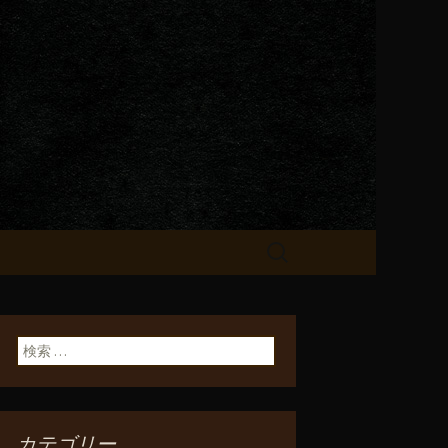
が飲める「一
検
索:
検索:
カテゴリー