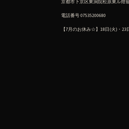
京都市下京区東洞院松原東ル燈籠町
電話番号 07535200680
【7月のお休み☆】18日(火)・23日