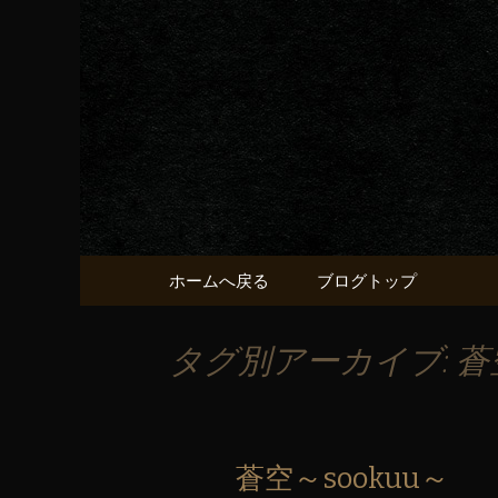
京都・五条烏丸の町屋居酒
京都・五
献うるう
コンテンツへ移動
ホームへ戻る
ブログトップ
タグ別アーカイブ: 蒼
蒼空～sookuu～