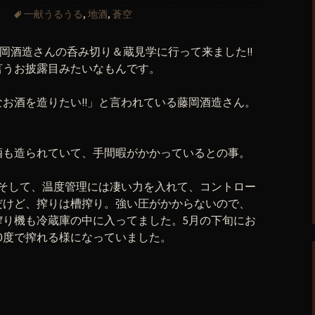
一献うるうる
,
地酒
,
蒼空
藤岡酒造さんの呑み切り＆蔵見学に行って来ました!!
言うお披露目みたいなもんです。
お酒を造りたい!!」と言われている藤岡酒造さん。
。
酒も造られていて、手間暇がかかっているとの事。
。そして、温度管理には凄い力を入れて、コントロー
だけど、搾りは槽搾り。強い圧がかからないので、
搾り機も冷蔵庫の中に入ってました。5月の下旬にお
0度で搾れる様になっていました。