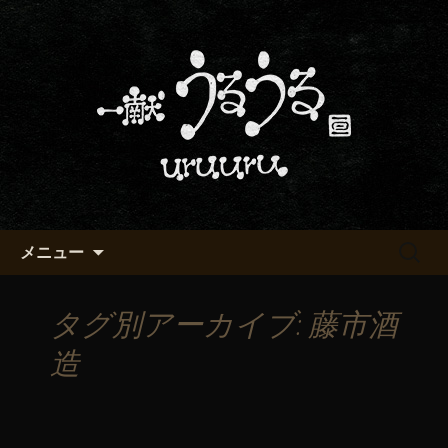
京都・五条烏丸の町屋居酒屋「一献う
るうる」からのお知らせ
京都・五条でおいしい地酒が飲
める「一献うるうる」のブロ
グ
コンテンツへ移動
検
メニュー
索:
タグ別アーカイブ: 藤市酒
造