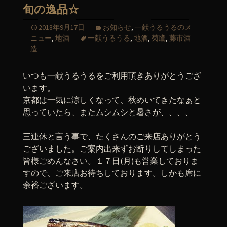
旬の逸品☆
2018年9月17日
お知らせ
,
一献うるうるのメ
ニュー
,
地酒
一献うるうる
,
地酒
,
菊鷹
,
藤市酒
造
いつも一献うるうるをご利用頂きありがとうござ
います。
京都は一気に涼しくなって、秋めいてきたなぁと
思っていたら、またムシムシと暑さが、、、、
三連休と言う事で、たくさんのご来店ありがとう
ございました。ご案内出来ずお断りしてしまった
皆様ごめんなさい。１７日(月)も営業しておりま
すので、ご来店お待ちしております。しかも席に
余裕ございます。