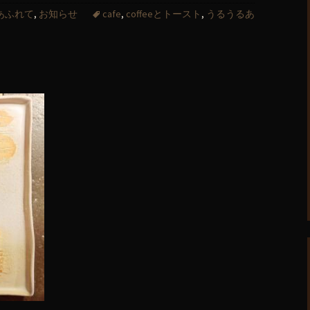
るあふれて
,
お知らせ
cafe
,
coffeeとトースト
,
うるうるあ