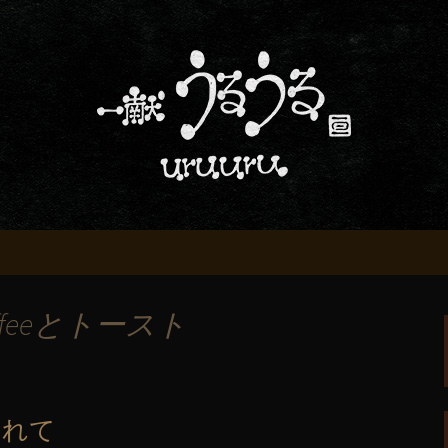
屋「一献うるうる」からのお知らせ
条でおいしい地酒
る」のブログ
ffeeとトースト
ふれて