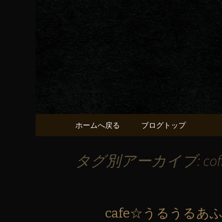
京都・五条烏丸の町屋居酒
京都・五
献うるう
コンテンツへ移動
ホームへ戻る
ブログトップ
タグ別アーカイブ: co
cafe☆うるうるあ