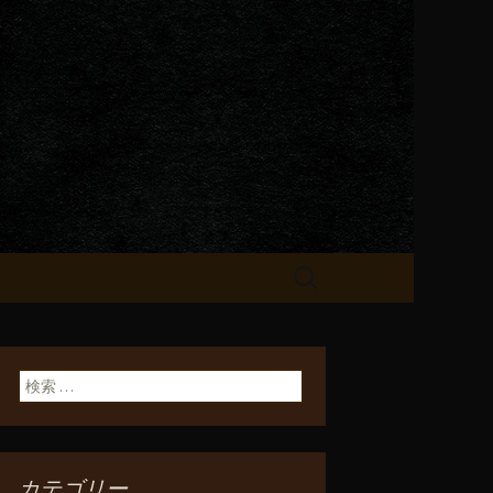
が飲める「一
検
索:
検索:
カテゴリー