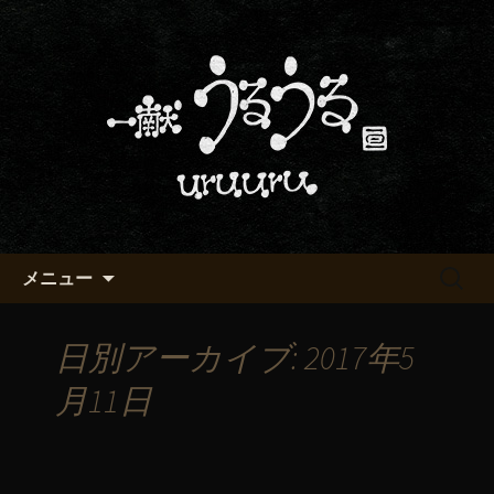
京都・五条烏丸の町屋居酒屋「一献う
るうる」からのお知らせ
京都・五条でおいしい地酒が飲
める「一献うるうる」のブロ
グ
コンテンツへ移動
検
メニュー
索:
日別アーカイブ: 2017年5
月11日