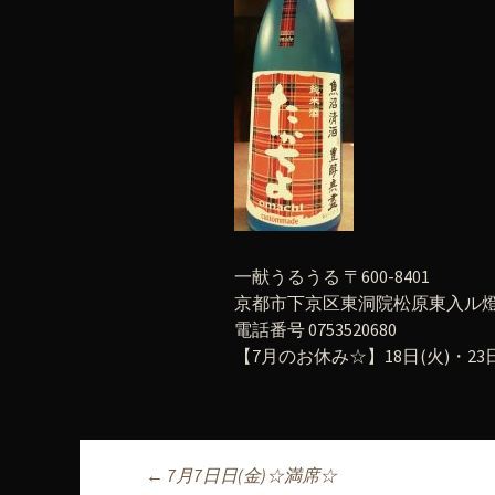
一献うるうる 〒600-8401
京都市下京区東洞院松原東入ル燈籠
電話番号 0753520680
【7月のお休み☆】18日(火)・23日
←
7月7日日(金)☆満席☆