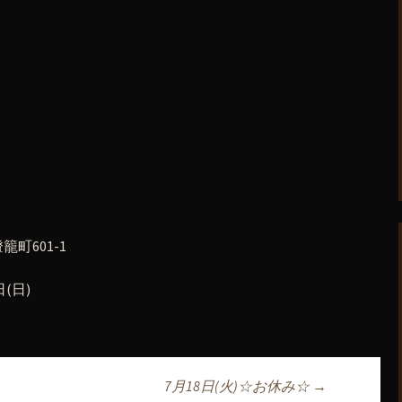
町601-1
(日)
7月18日(火)☆お休み☆
→