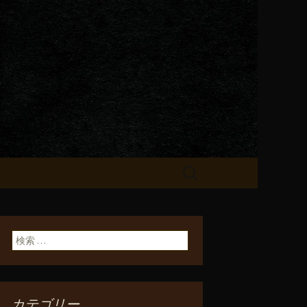
が飲める「一
検
索:
検索:
カテゴリー