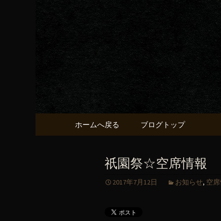
京都・五条烏丸の町屋居酒
京都・五
献うるう
コンテンツへ移動
ホームへ戻る
ブログトップ
祇園祭☆空席情報
2017年7月12日
お知らせ
,
空席