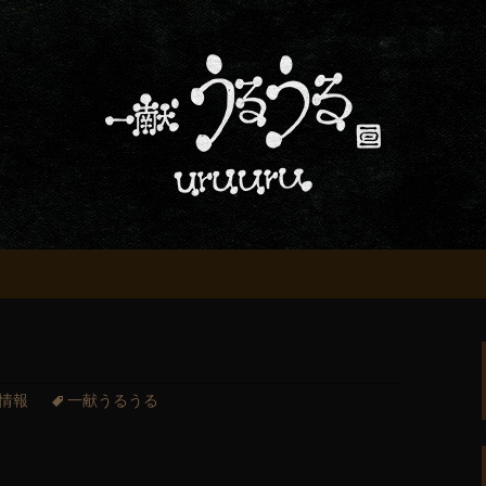
屋「一献うるうる」からのお知らせ
条でおいしい地酒
る」のブログ
情報
一献うるうる