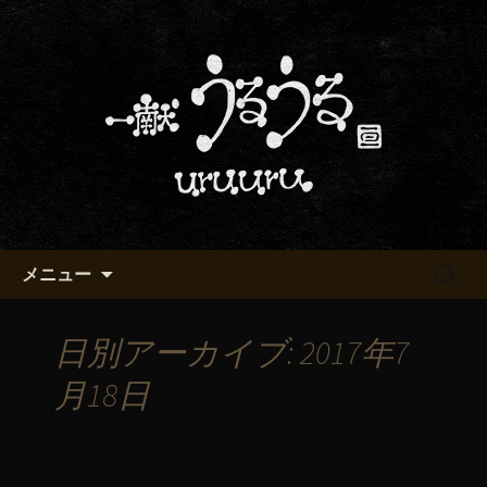
京都・五条烏丸の町屋居酒屋「一献う
るうる」からのお知らせ
京都・五条でおいしい地酒が飲
める「一献うるうる」のブロ
グ
コンテンツへ移動
検
メニュー
索:
日別アーカイブ: 2017年7
月18日