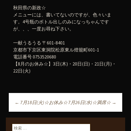
秋田県の新政☆
メニューには、書いてないのですが、色々いま
す。4号瓶のボトル出しのみになっちゃんです
が、、、一度お尋ね下さい。
一献うるうる 〒601-8401
京都市下京区東洞院松原東ル燈籠町601-1
電話番号 0753520680
【8月のお休み☆】3日(木)・20日(日)・21日(月)・
22日(火)
←
7月18日(火)☆お休み☆
7月26日(水)☆満席☆
→
投稿ナビゲーショ
ン
検索: