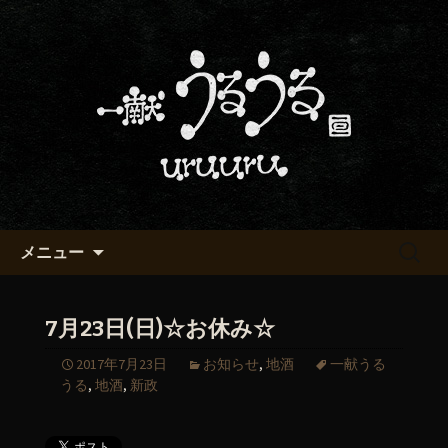
京都・五条烏丸の町屋居酒屋「一献う
るうる」からのお知らせ
京都・五条でおいしい地酒が飲
める「一献うるうる」のブロ
グ
コンテンツへ移動
検
メニュー
索:
7月23日(日)☆お休み☆
2017年7月23日
お知らせ
,
地酒
一献うる
うる
,
地酒
,
新政