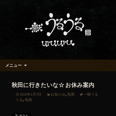
京都・五条烏丸の町屋居酒屋「一献う
るうる」からのお知らせ
京都・五条でおいしい地酒が飲
める「一献うるうる」のブロ
グ
コンテンツへ移動
検
メニュー
索:
秋田に行きたいな☆ お休み案内
2018年1月7日
お知らせ
,
地酒
一献うる
うる
,
地酒