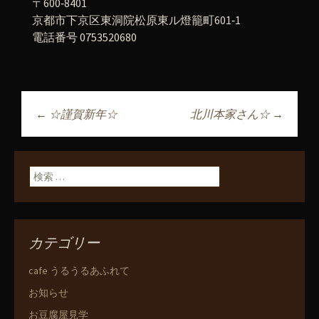
〒600‐8401
京都市下京区東洞院松原東ル燈籠町601‐1
電話番号 0753520680
←
☆謹賀新年☆
北川本家さん☆
→
投稿ナビゲーショ
ン
検索:
カテゴリー
cafe うるうるあふれて
お知らせ
お豆腐屋見学