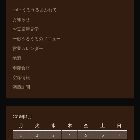
cafe うるうるあふれて
お知らせ
お豆腐屋見学
一献うるうるのメニュー
営業カレンダー
地酒
季節食材
空席情報
酒蔵訪問
2018年1月
月
火
水
木
金
土
日
1
2
3
4
5
6
7