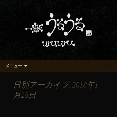
京都・五条烏丸の町屋居酒屋「一献う
るうる」からのお知らせ
京都・五条でおいしい地酒が飲
める「一献うるうる」のブロ
グ
コンテンツへ移動
検
メニュー
索:
日別アーカイブ: 2018年1
月18日