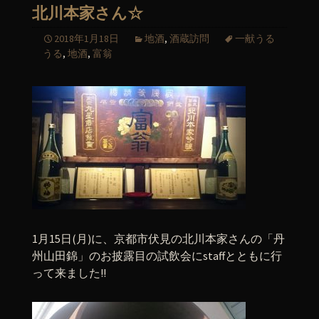
北川本家さん☆
2018年1月18日
地酒
,
酒蔵訪問
一献うる
うる
,
地酒
,
富翁
1月15日(月)に、京都市伏見の北川本家さんの「丹
州山田錦」のお披露目の試飲会にstaffとともに行
って来ました!!