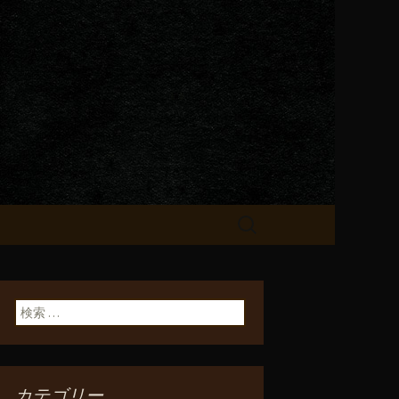
が飲める「一
検
索:
検索:
カテゴリー