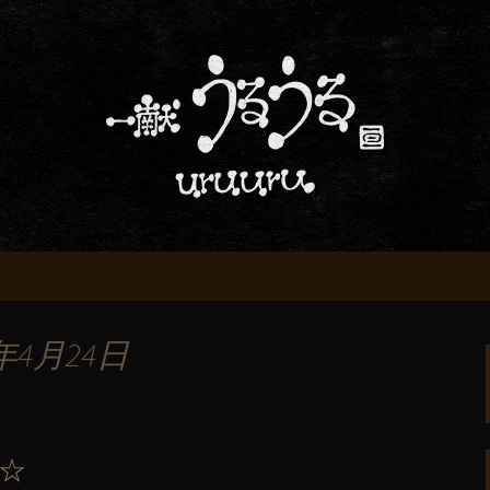
屋「一献うるうる」からのお知らせ
条でおいしい地酒
る」のブログ
年4月24日
☆