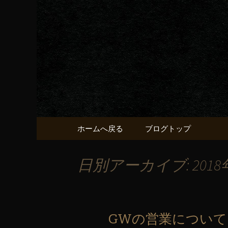
京都・五条烏丸の町屋居酒
京都・五
献うるう
コンテンツへ移動
ホームへ戻る
ブログトップ
日別アーカイブ: 2018
GWの営業について