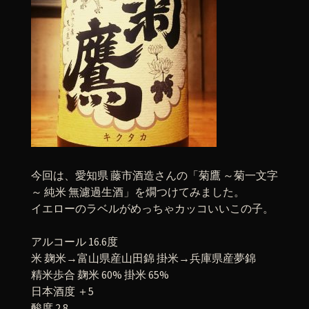
今回は、愛知県 藤市酒造さんの「菊鷹 ～菊一文字
～ 純米 無濾過生酒」を燗つけてみました。
イエローのラベルがめっちゃカッコいいこの子。
アルコール 16.6度
米 麹米→富山県産山田錦 掛米→兵庫県産夢錦
精米歩合 麹米 60% 掛米 65%
日本酒度 ＋5
酸度 2.8