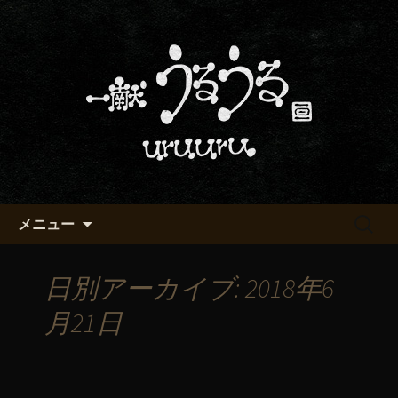
京都・五条烏丸の町屋居酒屋「一献う
るうる」からのお知らせ
京都・五条でおいしい地酒が飲
める「一献うるうる」のブロ
グ
コンテンツへ移動
検
メニュー
索:
日別アーカイブ: 2018年6
月21日