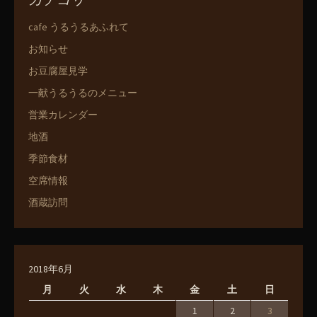
cafe うるうるあふれて
お知らせ
お豆腐屋見学
一献うるうるのメニュー
営業カレンダー
地酒
季節食材
空席情報
酒蔵訪問
2018年6月
月
火
水
木
金
土
日
1
2
3