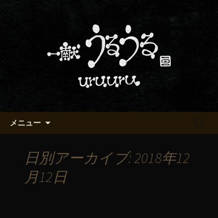
京都・五条烏丸の町屋居酒屋「一献う
るうる」からのお知らせ
京都・五条でおいしい地酒が飲
める「一献うるうる」のブロ
グ
コンテンツへ移動
検
メニュー
索:
日別アーカイブ: 2018年12
月12日