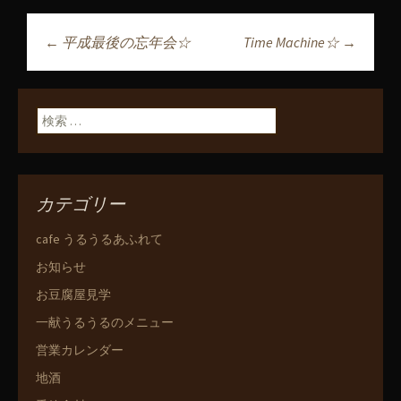
←
平成最後の忘年会☆
Time Machine☆
→
投稿ナビゲーショ
ン
検索:
カテゴリー
cafe うるうるあふれて
お知らせ
お豆腐屋見学
一献うるうるのメニュー
営業カレンダー
地酒