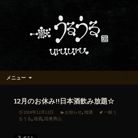
京都・五条烏丸の町屋居酒屋「一献う
るうる」からのお知らせ
京都・五条でおいしい地酒が飲
める「一献うるうる」のブロ
グ
コンテンツへ移動
検
メニュー
索:
12月のお休み!!日本酒飲み放題☆
2018年12月12日
お知らせ
,
地酒
一献う
るうる
,
地酒
,
陸奥男山